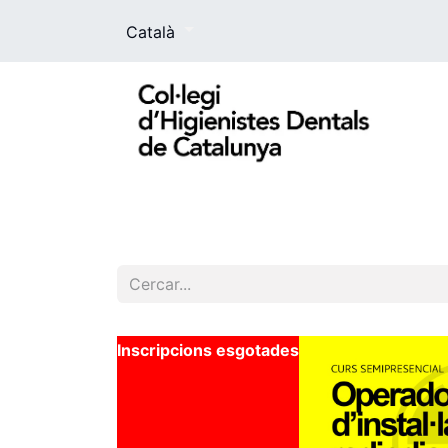
Català
El Col·legi
La higienista dental
For
Inscripcions esgotades