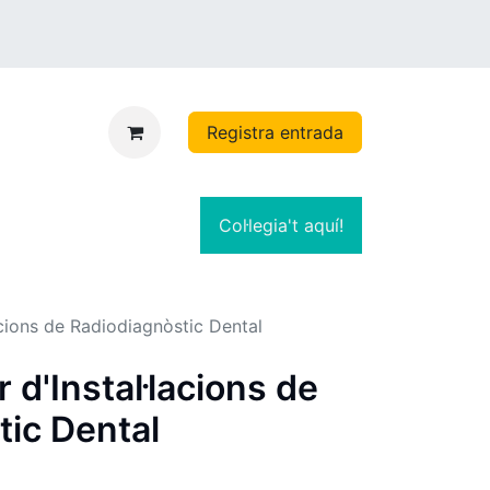
Registra entrada
Col·legia't aquí!
acions de Radiodiagnòstic Dental
 d'Instal·lacions de
tic Dental