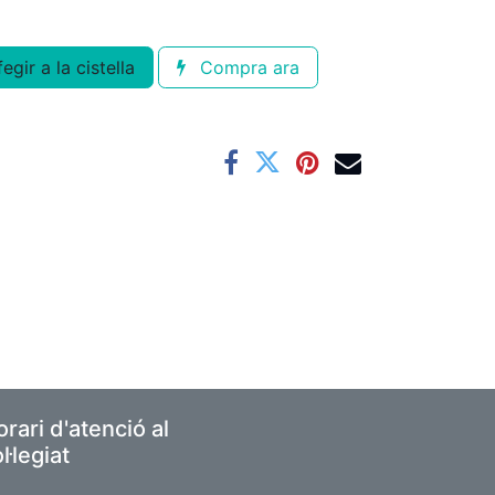
egir a la cistella
Compra ara
rari d'atenció al
l·legiat