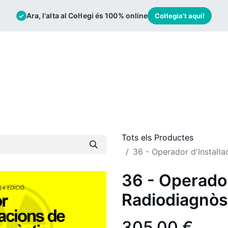
Ara, l'alta al Col·legi és 100% online
✓
Col·legia't aquí!
mació
Borsa de Treball
Actualitat
Tots els Productes
36 - Operador d'Instal·l
36 - Operador
Radiodiagnòs
305,00
€