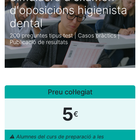
d'oposicions higienista
dental
200 preguntes tipus test | Casos pràctics |
Publicació de resultats
Preu col·legiat
5
€
​⚠ Alumnes del curs de preparació a les