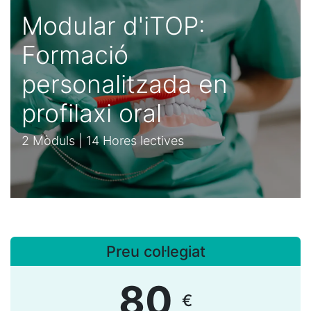
Modular d'iTOP:
Formació
personalitzada en
profilaxi oral
2 Mòduls | 14 Hores lectives
Preu col·legiat
80
€