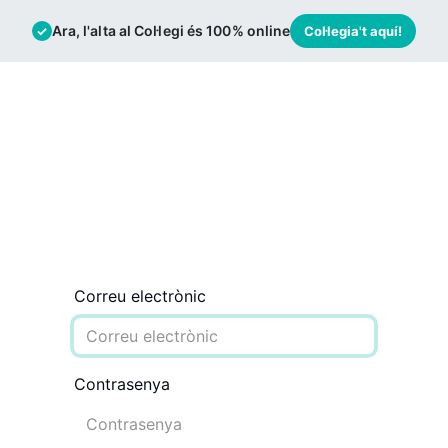
Ara, l'alta al Col·legi és 100% online
✓
Col·legia't aquí!
mació
Borsa de Treball
Actualitat
Correu electrònic
Contrasenya