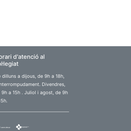
rari d'atenció al
l·legiat
 dilluns a dijous, de 9h a 18h,
interrompudament. Divendres,
 9h a 15h . Juliol i agost, de 9h
15h.