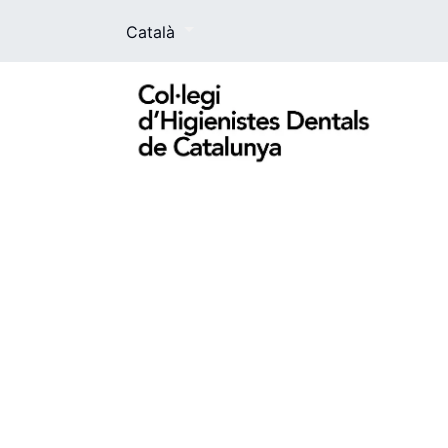
Català
El Col·legi
La higienista dental
For