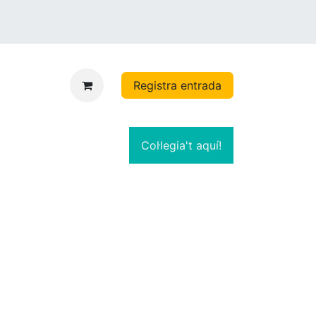
Registra entrada
Col·legia't aquí!