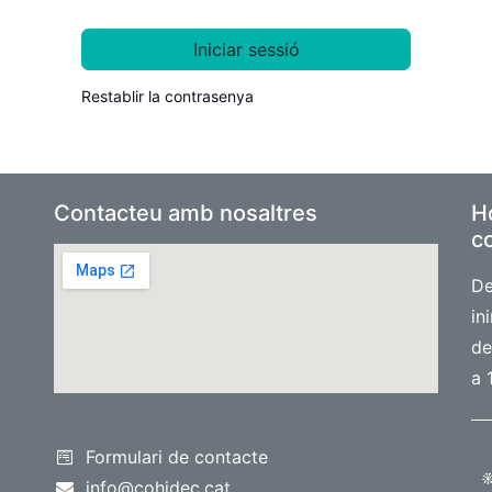
Iniciar sessió
Restablir la contrasenya
Contacteu amb nosaltres
Ho
co
De
in
de
a 
Formulari de contacte
info@cohidec.cat